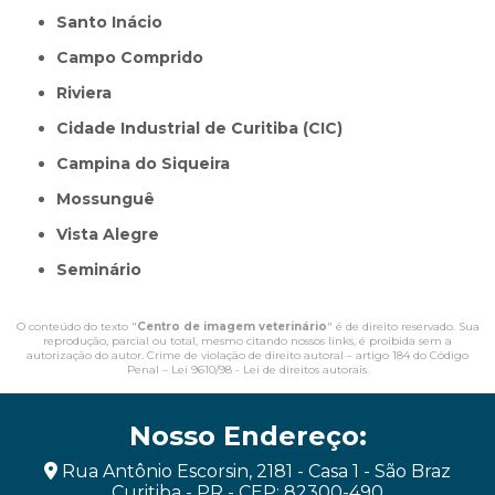
Santo Inácio
Campo Comprido
Riviera
Cidade Industrial de Curitiba (CIC)
Campina do Siqueira
Mossunguê
Vista Alegre
Seminário
O conteúdo do texto "
Centro de imagem veterinário
" é de direito reservado. Sua
reprodução, parcial ou total, mesmo citando nossos links, é proibida sem a
autorização do autor. Crime de violação de direito autoral – artigo 184 do Código
Penal –
Lei 9610/98 - Lei de direitos autorais
.
Nosso Endereço:
Rua Antônio Escorsin, 2181 - Casa 1 - São Braz
Curitiba - PR - CEP: 82300-490