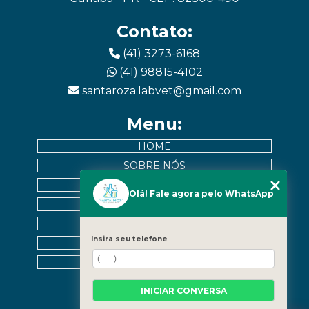
Contato:
(41) 3273-6168
(41) 98815-4102
santaroza.labvet@gmail.com
Menu:
HOME
SOBRE NÓS
EXAMES
Olá! Fale agora pelo WhatsApp
MURAL DE PACIENTES
CONTATO
Insira seu telefone
CATEGORIAS
MAPA DO SITE
INICIAR CONVERSA
Horários: