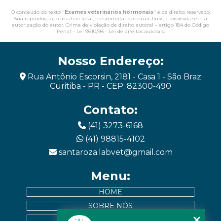
O conteúdo do texto "
Exames veterinários hormonais
" é de direito reservado.
Sua reprodução, parcial ou total, mesmo citando nossos links, é proibida sem a
autorização do autor. Crime de violação de direito autoral – artigo 184 do Código
Penal –
Lei 9610/98 - Lei de direitos autorais
.
Nosso Endereço:
Rua Antônio Escorsin, 2181 - Casa 1 - São Braz
Curitiba - PR - CEP: 82300-490
Contato:
(41) 3273-6168
(41) 98815-4102
santaroza.labvet@gmail.com
Menu:
HOME
SOBRE NÓS
EXAMES