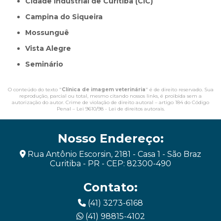
Cidade Industrial de Curitiba (CIC)
Campina do Siqueira
Mossunguê
Vista Alegre
Seminário
O conteúdo do texto "
Clínica de imagem veterinária
" é de direito reservado. Sua
reprodução, parcial ou total, mesmo citando nossos links, é proibida sem a
autorização do autor. Crime de violação de direito autoral – artigo 184 do Código
Penal –
Lei 9610/98 - Lei de direitos autorais
.
Nosso Endereço:
Rua Antônio Escorsin, 2181 - Casa 1 - São Braz
Curitiba - PR - CEP: 82300-490
Contato:
(41) 3273-6168
(41) 98815-4102