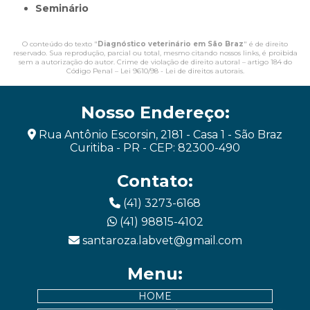
Seminário
O conteúdo do texto "
Diagnóstico veterinário em São Braz
" é de direito
reservado. Sua reprodução, parcial ou total, mesmo citando nossos links, é proibida
sem a autorização do autor. Crime de violação de direito autoral – artigo 184 do
Código Penal –
Lei 9610/98 - Lei de direitos autorais
.
Nosso Endereço:
Rua Antônio Escorsin, 2181 - Casa 1 - São Braz
Curitiba - PR - CEP: 82300-490
Contato:
(41) 3273-6168
(41) 98815-4102
santaroza.labvet@gmail.com
Menu:
HOME