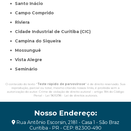
Santo Inácio
Campo Comprido
Riviera
Cidade Industrial de Curitiba (CIC)
Campina do Siqueira
Mossunguê
Vista Alegre
Seminário
O conteúdo do texto "
Teste rápido de parvovirose
" é de direito reservado. Sua
reprodução, parcial ou total, mesmo citando nossos links, é proibida sem a
autorização do autor. Crime de violação de direito autoral – artigo 184 do Código
Penal –
Lei 9610/98 - Lei de direitos autorais
.
Nosso Endereço:
Rua Antônio Escorsin, 2181 - Casa 1 - São Braz
Curitiba - PR - CEP: 82300-490