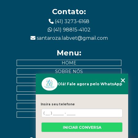
Contato:
(41) 3273-6168
(41) 98815-4102
santaroza.labvet@gmail.com
Menu:
HOME
SOBRE NÓS
EXAMES
Olá! Fale agora pelo WhatsApp
MURAL DE PACIENTES
CONTATO
Insira seu telefone
CATEGORIAS
MAPA DO SITE
INICIAR CONVERSA
Horários: