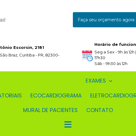
as!
Faça seu orçamento agor
Horário de funcio
tônio Escorsin, 2181
Seg a Sex - 9h às 12h |
 São Braz, Curitiba - PR, 82300-
17h30
Sáb - 9h30 às 12h
EXAMES
ATORIAIS
ECOCARDIOGRAMA
ELETROCARDIOG
MURAL DE PACIENTES
CONTATO