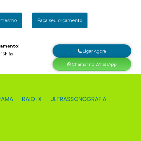
a mesmo
Faça seu orçamento
namento:
Ligar Agora
 13h às
Chamar no WhatsApp
RAMA
RAIO-X
ULTRASSONOGRAFIA