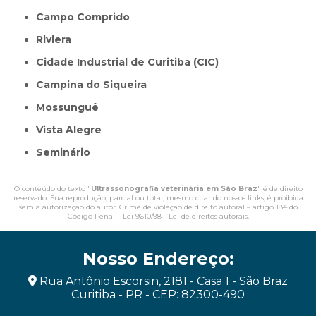
Campo Comprido
Riviera
Cidade Industrial de Curitiba (CIC)
Campina do Siqueira
Mossunguê
Vista Alegre
Seminário
O conteúdo do texto "
Ultrassonografia veterinária em São Braz
" é de direito
reservado. Sua reprodução, parcial ou total, mesmo citando nossos links, é proibida
sem a autorização do autor. Crime de violação de direito autoral – artigo 184 do
Código Penal –
Lei 9610/98 - Lei de direitos autorais
.
Nosso Endereço:
Rua Antônio Escorsin, 2181 - Casa 1 - São Braz
Curitiba - PR - CEP: 82300-490