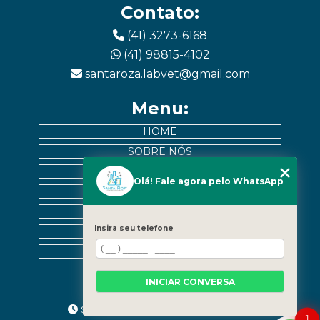
Contato:
(41) 3273-6168
(41) 98815-4102
santaroza.labvet@gmail.com
Menu:
HOME
SOBRE NÓS
EXAMES
Olá! Fale agora pelo WhatsApp
MURAL DE PACIENTES
CONTATO
Insira seu telefone
CATEGORIAS
MAPA DO SITE
Horários:
INICIAR CONVERSA
Seg a Sex - 9h às 12h | 13h às 17h30
1