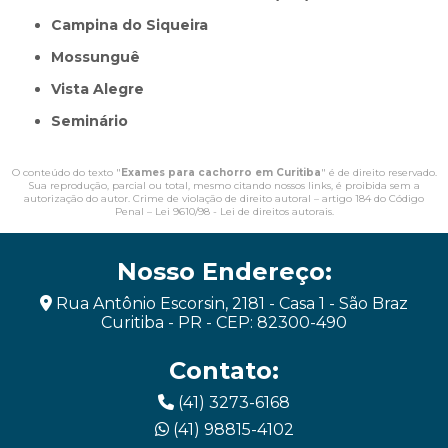
Campina do Siqueira
Mossunguê
Vista Alegre
Seminário
O conteúdo do texto "
Exames para cachorro em Curitiba
" é de direito reservado.
Sua reprodução, parcial ou total, mesmo citando nossos links, é proibida sem a
autorização do autor. Crime de violação de direito autoral – artigo 184 do Código
Penal –
Lei 9610/98 - Lei de direitos autorais
.
Nosso Endereço:
Rua Antônio Escorsin, 2181 - Casa 1 - São Braz
Curitiba - PR - CEP: 82300-490
Contato:
(41) 3273-6168
(41) 98815-4102