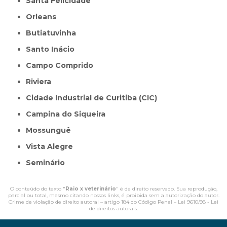
Santa Felicidade
Orleans
Butiatuvinha
Santo Inácio
Campo Comprido
Riviera
Cidade Industrial de Curitiba (CIC)
Campina do Siqueira
Mossunguê
Vista Alegre
Seminário
O conteúdo do texto "
Raio x veterinário
" é de direito reservado. Sua reprodução,
parcial ou total, mesmo citando nossos links, é proibida sem a autorização do autor.
Crime de violação de direito autoral – artigo 184 do Código Penal –
Lei 9610/98 - Lei
de direitos autorais
.