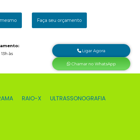
a mesmo
Faça seu orçamento
namento:
Ligar Agora
 13h às
Chamar no WhatsApp
RAMA
RAIO-X
ULTRASSONOGRAFIA