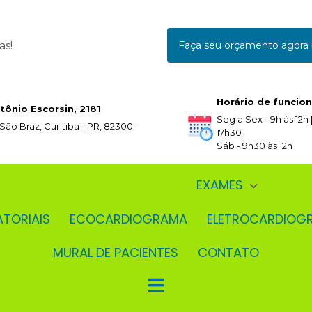
as!
Faça seu orçamento agor
Horário de funcio
tônio Escorsin, 2181
Seg a Sex - 9h às 12h |
 São Braz, Curitiba - PR, 82300-
17h30
Sáb - 9h30 às 12h
EXAMES
ATORIAIS
ECOCARDIOGRAMA
ELETROCARDIOG
MURAL DE PACIENTES
CONTATO