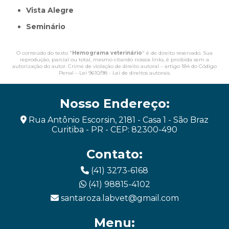
Vista Alegre
Seminário
O conteúdo do texto "
Hemograma veterinário
" é de direito reservado. Sua
reprodução, parcial ou total, mesmo citando nossos links, é proibida sem a
autorização do autor. Crime de violação de direito autoral – artigo 184 do Código
Penal –
Lei 9610/98 - Lei de direitos autorais
.
Nosso Endereço:
Rua Antônio Escorsin, 2181 - Casa 1 - São Braz
Curitiba - PR - CEP: 82300-490
Contato:
(41) 3273-6168
(41) 98815-4102
santaroza.labvet@gmail.com
Menu: