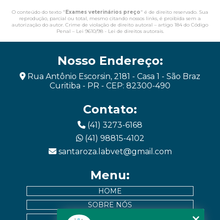
O conteúdo do texto "
Exames veterinários preço
" é de direito reservado. Sua
reprodução, parcial ou total, mesmo citando nossos links, é proibida sem a
autorização do autor. Crime de violação de direito autoral – artigo 184 do Código
Penal –
Lei 9610/98 - Lei de direitos autorais
.
Nosso Endereço:
Rua Antônio Escorsin, 2181 - Casa 1 - São Braz
Curitiba - PR - CEP: 82300-490
Contato:
(41) 3273-6168
(41) 98815-4102
santaroza.labvet@gmail.com
Menu:
HOME
SOBRE NÓS
EXAMES