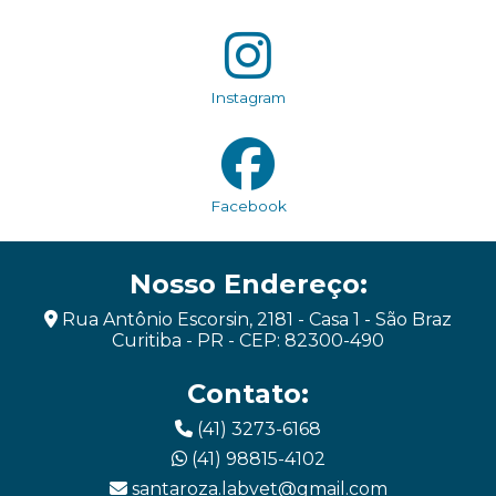
Instagram
Facebook
Nosso Endereço:
Rua Antônio Escorsin, 2181 - Casa 1 - São Braz
Curitiba - PR - CEP: 82300-490
Contato:
(41) 3273-6168
(41) 98815-4102
santaroza.labvet@gmail.com