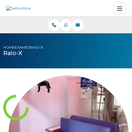
HOME
EXAMES
RAIO-X
Raio-X