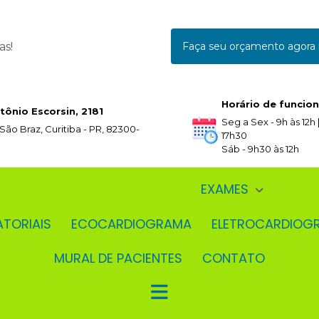
as!
Faça seu orçamento agor
Horário de funcio
tônio Escorsin, 2181
Seg a Sex - 9h às 12h |
 São Braz, Curitiba - PR, 82300-
17h30
Sáb - 9h30 às 12h
EXAMES
ATORIAIS
ECOCARDIOGRAMA
ELETROCARDIOG
MURAL DE PACIENTES
CONTATO