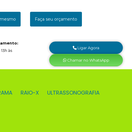
a mesmo
Faça seu orçamento
namento:
Ligar Agora
 13h às
Chamar no WhatsApp
RAMA
RAIO-X
ULTRASSONOGRAFIA