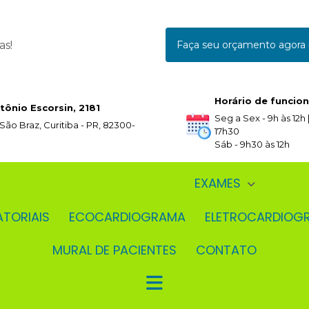
as!
Faça seu orçamento agor
Horário de funcio
tônio Escorsin, 2181
Seg a Sex - 9h às 12h |
 São Braz, Curitiba - PR, 82300-
17h30
Sáb - 9h30 às 12h
EXAMES
ATORIAIS
ECOCARDIOGRAMA
ELETROCARDIOG
MURAL DE PACIENTES
CONTATO