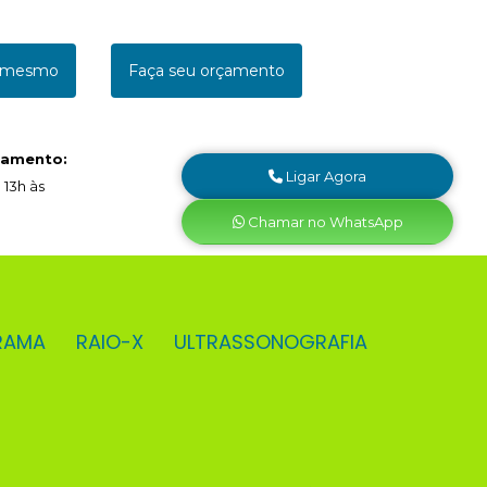
a mesmo
Faça seu orçamento
namento:
Ligar Agora
 13h às
Chamar no WhatsApp
RAMA
RAIO-X
ULTRASSONOGRAFIA