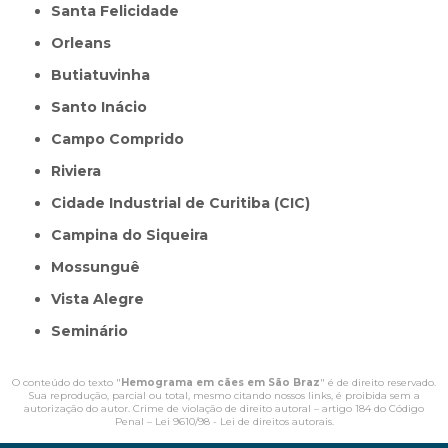
Santa Felicidade
Orleans
Butiatuvinha
Santo Inácio
Campo Comprido
Riviera
Cidade Industrial de Curitiba (CIC)
Campina do Siqueira
Mossunguê
Vista Alegre
Seminário
O conteúdo do texto "
Hemograma em cães em São Braz
" é de direito reservado.
Sua reprodução, parcial ou total, mesmo citando nossos links, é proibida sem a
autorização do autor. Crime de violação de direito autoral – artigo 184 do Código
Penal –
Lei 9610/98 - Lei de direitos autorais
.