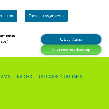
a mesmo
Faça seu orçamento
namento:
Ligar Agora
 13h às
Chamar no WhatsApp
RAMA
RAIO-X
ULTRASSONOGRAFIA