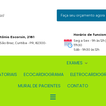
as!
Faça seu orçamento agor
Horário de funcio
tônio Escorsin, 2181
Seg a Sex - 9h às 12h |
 São Braz, Curitiba - PR, 82300-
17h30
Sáb - 9h30 às 12h
EXAMES
ATORIAIS
ECOCARDIOGRAMA
ELETROCARDIOG
MURAL DE PACIENTES
CONTATO