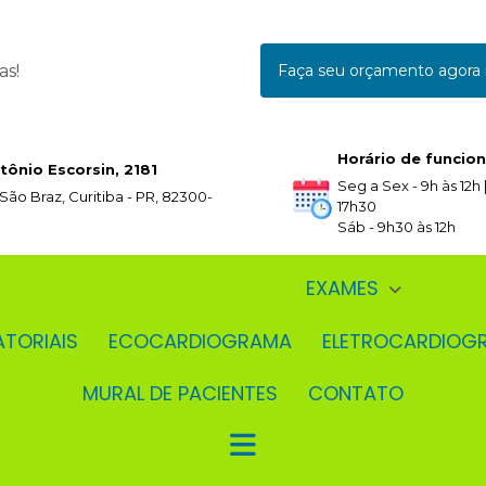
as!
Faça seu orçamento agor
Horário de funcio
tônio Escorsin, 2181
Seg a Sex - 9h às 12h |
 São Braz, Curitiba - PR, 82300-
17h30
Sáb - 9h30 às 12h
EXAMES
ATORIAIS
ECOCARDIOGRAMA
ELETROCARDIOG
MURAL DE PACIENTES
CONTATO