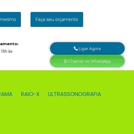
a mesmo
Faça seu orçamento
namento:
Ligar Agora
 13h às
Chamar no WhatsApp
RAMA
RAIO-X
ULTRASSONOGRAFIA