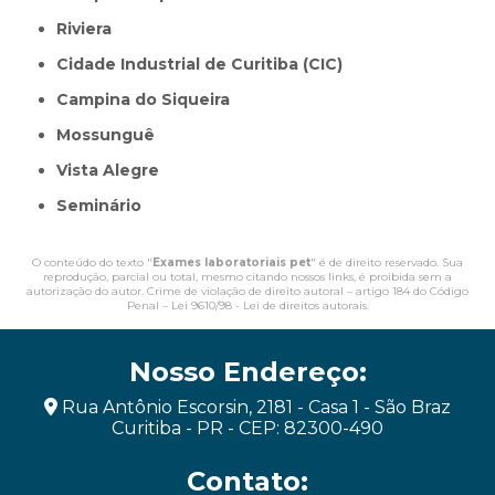
Riviera
Cidade Industrial de Curitiba (CIC)
Campina do Siqueira
Mossunguê
Vista Alegre
Seminário
O conteúdo do texto "
Exames laboratoriais pet
" é de direito reservado. Sua
reprodução, parcial ou total, mesmo citando nossos links, é proibida sem a
autorização do autor. Crime de violação de direito autoral – artigo 184 do Código
Penal –
Lei 9610/98 - Lei de direitos autorais
.
Nosso Endereço:
Rua Antônio Escorsin, 2181 - Casa 1 - São Braz
Curitiba - PR - CEP: 82300-490
Contato: