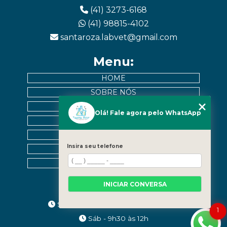
(41) 3273-6168
(41) 98815-4102
santaroza.labvet@gmail.com
Menu:
HOME
SOBRE NÓS
EXAMES
Olá! Fale agora pelo WhatsApp
MURAL DE PACIENTES
CONTATO
Insira seu telefone
CATEGORIAS
MAPA DO SITE
INICIAR CONVERSA
Horários:
Seg a Sex - 9h às 12h | 13h às 17h30
1
Sáb - 9h30 às 12h